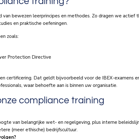
pliance training?
d van bewezen leerprincipes en methodes. Zo dragen we actief th
udies en praktische oefeningen.
en zoals:
er Protection Directive
g en certificering. Dat geldt bijvoorbeeld voor de IBEX-examens e
essionals, waar behoefte aan is binnen uw organisatie.
onze compliance training
e van belangrijke wet- en regelgeving, plus interne beleidslijnen
tere (meer ethische) bedrijfscultuur.
volgen?