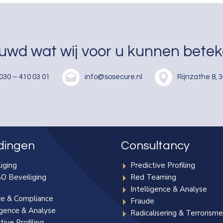
uwd wat wij voor u kunnen bete
030 – 410 03 01
info@sosecure.nl
Rijnzathe 8, 
dingen
Consultancy
iging
Predictive Profiling
O Beveiliging
Red Teaming
Intelligence & Analyse
ce & Compliance
Fraude
igence & Analyse
Radicalisering & Terrorism
tive Profiling