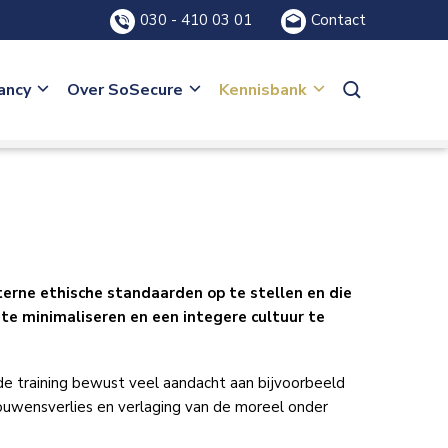
030 - 410 03 01
Contact
ancy
Over SoSecure
Kennisbank
terne ethische standaarden op te stellen en die
 te minimaliseren en een integere cultuur te
de training bewust veel aandacht aan bijvoorbeeld
ouwensverlies en verlaging van de moreel onder