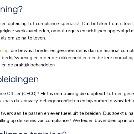
ining?
 een opleiding tot compliance-specialist. Dat betekent dat u lee
agelijkse werkzaamheden, omdat regels en richtlijnen opgevolgd
 als om ze na te leven.
iding
, die bewust breder en gevarieerder is dan de financial comp
e bedrijfsvoering en meer betrokkenheid en een betere moraal bi
 én de praktijk behandelen.
leidingen
nce Officer (CECO)? Het is een training die u opleidt tot een gec
zoals dataprivacy, belangenconflicten en bijvoorbeeld whistleb
erk aan te passen en eventueel uit te breiden. Dus zoekt u na
lling op de kennis van compliance? We leiden bovendien op in pred