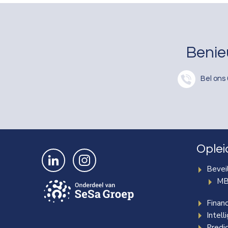
Benie
Bel ons
Oplei
Bekijk ons op LinkedIn
Bekijk ons op Instagram
Beveil
MB
Finan
Intell
Predic