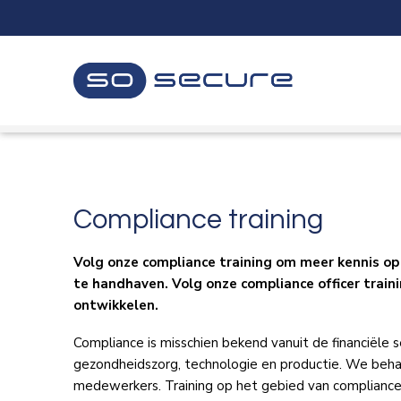
Sla
links
over
Spring
naar
de
inhoud
Spring
naar
navigatie
Compliance training
Volg onze compliance training om meer kennis op 
te handhaven. Volg onze compliance officer traini
ontwikkelen.
Compliance is misschien bekend vanuit de financiële
gezondheidszorg, technologie en productie. We beha
medewerkers. Training op het gebied van compliance dr