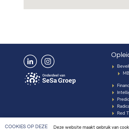
Oplei
Bekijk ons op LinkedIn
Bekijk ons op Instagram
Beveil
MB
Finan
Intell
Predic
Radica
Red T
Specia
COOKIES OP DEZE
Deze website maakt gebruik van cooki