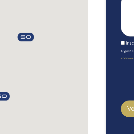
Ins
U gaat a
voorwaa
Ve