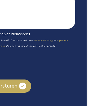
chrijven nieuwsbrief
utomatisch akkoord met onze
privacyverklaring
en
algemene
rden
als u gebruik maakt van ons contactformulier.
rsturen