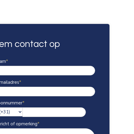
em contact op
aam
*
mailadres
*
oonnummer
*
icht of opmerking
*