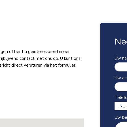
Ne
ngen of bent u geïnteresseerd in een
Uw n
jblijvend contact met ons op. U kunt ons
cht direct versturen via het formulier.
Uw e-
Telef
Uw ber