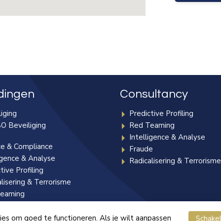
dingen
Consultancy
iging
Predictive Profiling
O Beveiliging
Red Teaming
Intelligence & Analyse
ce & Compliance
Fraude
igence & Analyse
Radicalisering & Terrorism
tive Profiling
lisering & Terrorisme
eaming
ls
es om goed te functioneren. Als je wilt aanpassen
Schakel