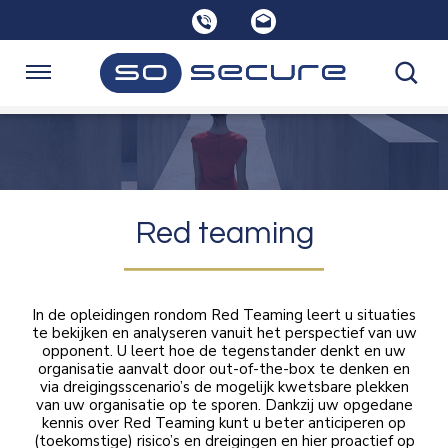
Sla
links
over
Spring
Navigatie
naar
de
Home
inhoud
Spring
naar
Opleidingen
navigatie
Red teaming
Consultancy
In de opleidingen rondom Red Teaming leert u situaties
te bekijken en analyseren vanuit het perspectief van uw
opponent. U leert hoe de tegenstander denkt en uw
Over SoSecure
organisatie aanvalt door out-of-the-box te denken en
via dreigingsscenario’s de mogelijk kwetsbare plekken
van uw organisatie op te sporen. Dankzij uw opgedane
kennis over Red Teaming kunt u beter anticiperen op
Kennisbank
(toekomstige) risico’s en dreigingen en hier proactief op