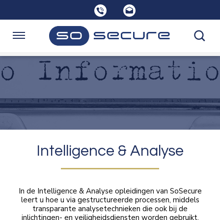
Sla
links
over
Spring
Navigatie
naar
de
Home
inhoud
Spring
naar
Opleidingen
navigatie
Consultancy
Intelligence & Analyse
Over SoSecure
In de Intelligence & Analyse opleidingen van SoSecure
leert u hoe u via gestructureerde processen, middels
transparante analysetechnieken die ook bij de
Kennisbank
inlichtingen- en veiligheidsdiensten worden gebruikt,