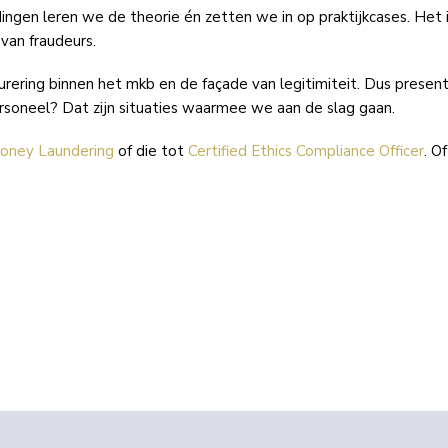
dingen leren we de theorie én zetten we in op praktijkcases. Het i
 van fraudeurs.
ering binnen het mkb en de façade van legitimiteit. Dus presente
personeel? Dat zijn situaties waarmee we aan de slag gaan.
oney Laundering
of die tot
Certified Ethics Compliance Officer
. O