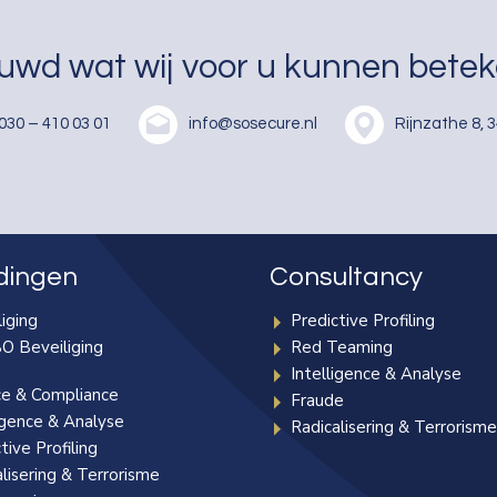
uwd wat wij voor u kunnen bete
030 – 410 03 01
info@sosecure.nl
Rijnzathe 8, 
dingen
Consultancy
iging
Predictive Profiling
O Beveiliging
Red Teaming
Intelligence & Analyse
ce & Compliance
Fraude
igence & Analyse
Radicalisering & Terrorism
tive Profiling
lisering & Terrorisme