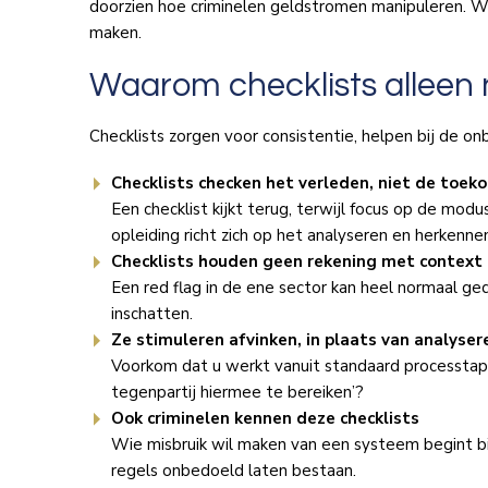
doorzien hoe criminelen geldstromen manipuleren. W
maken.
Waarom checklists alleen n
Checklists zorgen voor consistentie, helpen bij de o
Checklists checken het verleden, niet de toek
Een checklist kijkt terug, terwijl focus op de mod
opleiding richt zich op het analyseren en herkenn
Checklists houden geen rekening met context
Een red flag in de ene sector kan heel normaal ged
inschatten.
Ze stimuleren afvinken, in plaats van analyser
Voorkom dat u werkt vanuit standaard processtappe
tegenpartij hiermee te bereiken’?
Ook criminelen kennen deze checklists
Wie misbruik wil maken van een systeem begint bi
regels onbedoeld laten bestaan.