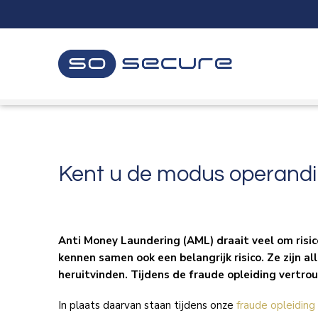
Sla
links
over
Spring
naar
de
inhoud
Spring
naar
navigatie
Kent u de modus operandi 
Anti Money Laundering (AML) draait veel om risic
kennen samen ook een belangrijk risico. Ze zijn 
heruitvinden. Tijdens de fraude opleiding vertro
In plaats daarvan staan tijdens onze
fraude opleiding