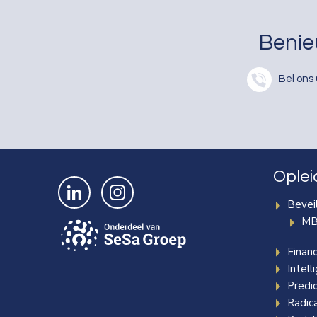
Benie
Bel ons
Oplei
Bekijk ons op LinkedIn
Bekijk ons op Instagram
Beveil
MB
Finan
Intell
Predic
Radica