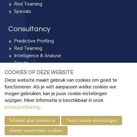
Red Teaming
Specials
Consultancy
Predictive Profiling
Red Teaming
Intelligence & Analyse
Fraude
Radicalisering & Terrorisme
COOKIES OP DEZE WEBSITE
Deze website maakt gebruik van cookies om goed te
functioneren. Als je wilt aanpassen welke cookies we
Kennisbank
mogen gebruiken, kan je jouw cookie-instellingen
wijzigen. Meer informatie is beschikbaar in onze
Blogs
privacyverklaring
.
Publicaties
Sho
Informatie
cont
Schakel alle cookies in
Toon cookie-instellingen
info
Alleen essentiële cookies
© 2026 - SoSecure
Sitemap