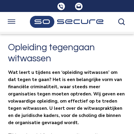
Sla
links
over
Spring
Navigatie
naar
de
Home
Opleiding tegengaan
inhoud
Spring
witwassen
naar
Opleidingen
navigatie
Wat leert u tijdens een ‘opleiding witwassen’ om
dat tegen te gaan? Het is een belangrijke vorm van
Consultancy
financiële criminaliteit, waar steeds meer
organisaties tegen moeten optreden. Wij geven een
volwaardige opleiding, om effectief op te treden
Over SoSecure
tegen witwassen. U leert over de witwaspraktijken
en de juridische kaders, voor de scholing die binnen
de organisatie gevraagd wordt.
Kennisbank