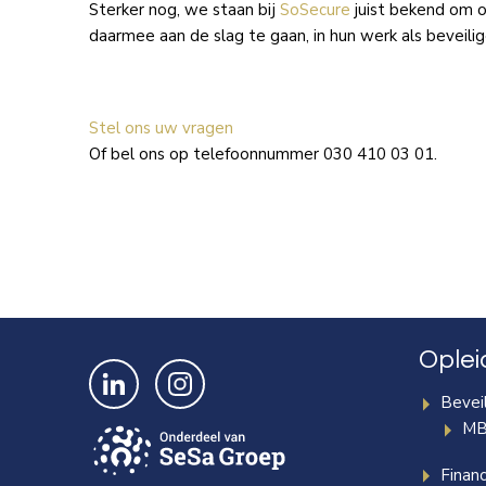
Sterker nog, we staan bij
SoSecure
juist bekend om o
daarmee aan de slag te gaan, in hun werk als beveilig
Stel ons uw vragen
Of bel ons op telefoonnummer 030 410 03 01.
Oplei
Bekijk ons op LinkedIn
Bekijk ons op Instagram
Beveil
MB
Finan