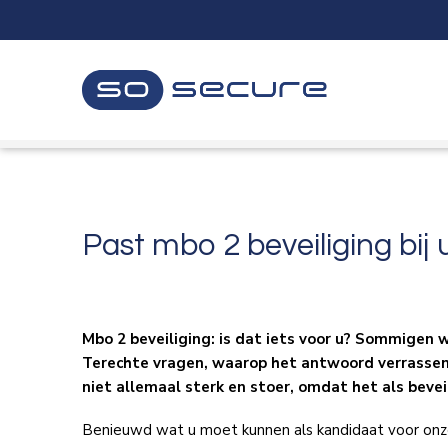
Sla
links
over
Spring
naar
de
inhoud
Spring
naar
navigatie
Past mbo 2 beveiliging bij 
Mbo 2 beveiliging: is dat iets voor u? Sommigen we
Terechte vragen, waarop het antwoord verrassend
niet allemaal sterk en stoer, omdat het als beve
Benieuwd wat u moet kunnen als kandidaat voor onze