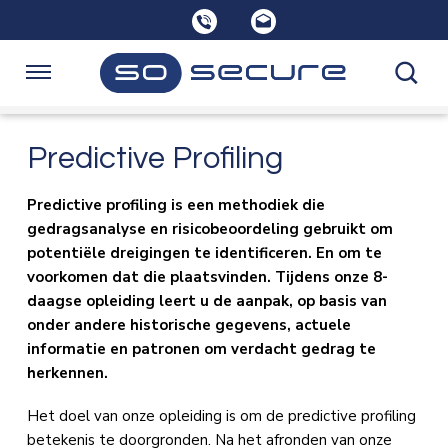
Sla
links
over
Spring
Navigatie
naar
de
Home
Predictive Profiling
inhoud
Spring
naar
Predictive profiling is een methodiek die
Opleidingen
navigatie
gedragsanalyse en risicobeoordeling gebruikt om
potentiële dreigingen te identificeren. En om te
voorkomen dat die plaatsvinden. Tijdens onze 8-
Consultancy
daagse opleiding leert u de aanpak, op basis van
onder andere historische gegevens, actuele
informatie en patronen om verdacht gedrag te
Over SoSecure
herkennen.
Het doel van onze opleiding is om de predictive profiling
Kennisbank
betekenis te doorgronden. Na het afronden van onze