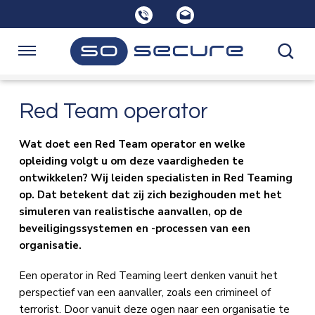
Sla
links
over
Spring
Navigatie
naar
de
Home
Red Team operator
inhoud
Spring
naar
Wat doet een Red Team operator en welke
Opleidingen
navigatie
opleiding volgt u om deze vaardigheden te
ontwikkelen? Wij leiden specialisten in Red Teaming
op. Dat betekent dat zij zich bezighouden met het
Consultancy
simuleren van realistische aanvallen, op de
beveiligingssystemen en -processen van een
organisatie.
Over SoSecure
Een operator in Red Teaming leert denken vanuit het
perspectief van een aanvaller, zoals een crimineel of
Kennisbank
terrorist. Door vanuit deze ogen naar een organisatie te