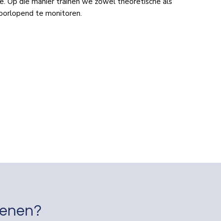
nce. Op die manier trainen we zowel theoretische als
 doorlopend te monitoren.
kenen?