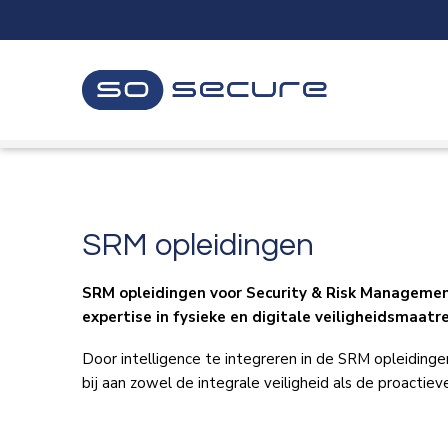
Sla
links
over
Spring
naar
de
inhoud
Spring
naar
navigatie
SRM opleidingen
SRM opleidingen voor Security & Risk Management 
expertise in fysieke en digitale veiligheidsmaa
Door intelligence te integreren in de SRM opleiding
bij aan zowel de integrale veiligheid als de proactieve