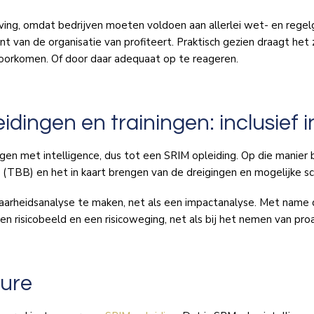
ving, omdat bedrijven moeten voldoen aan allerlei wet- en regel
an de organisatie van profiteert. Praktisch gezien draagt het ze
 voorkomen. Of door daar adequaat op te reageren.
dingen en trainingen: inclusief i
gen met intelligence, dus tot een SRIM opleiding. Op die manier
BB) en het in kaart brengen van de dreigingen en mogelijke sce
aarheidsanalyse te maken, net als een impactanalyse. Met name
en risicobeeld en een risicoweging, net als bij het nemen van pr
cure