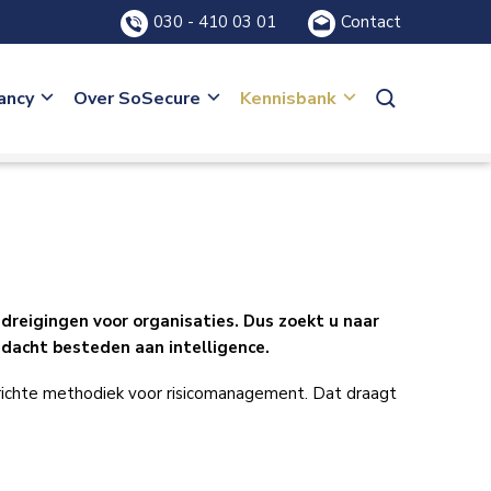
030 - 410 03 01
Contact
ancy
Over SoSecure
Kennisbank
dreigingen voor organisaties. Dus zoekt u naar
ndacht besteden aan intelligence.
erichte methodiek voor risicomanagement. Dat draagt