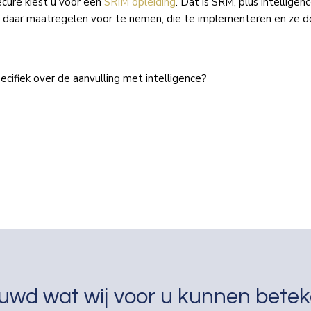
cure kiest u voor een
SRIM opleiding
. Dat is SRM, plus intellige
ren, daar maatregelen voor te nemen, die te implementeren en ze
cifiek over de aanvulling met intelligence?
uwd wat wij voor u kunnen bete