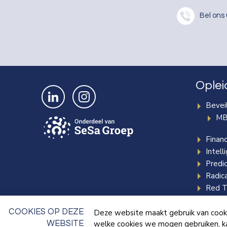
Bel ons
Oplei
Bekijk ons op LinkedIn
Bekijk ons op Instagram
Beveil
MB
Finan
Intell
Predic
Radica
Red T
Specia
COOKIES OP DEZE
Deze website maakt gebruik van cooki
WEBSITE
welke cookies we mogen gebruiken, kan