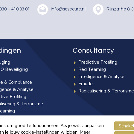
030 – 410 03 01
info@sosecure.nl
Rijnzathe 8, 
dingen
Consultancy
iging
Predictive Profiling
O Beveiliging
Red Teaming
Intelligence & Analyse
ce & Compliance
Fraude
igence & Analyse
Radicalisering & Terrorism
tive Profiling
lisering & Terrorisme
eaming
ls
es om goed te functioneren. Als je wilt aanpassen
Schakel
 je jouw cookie-instellingen wijzigen. Meer