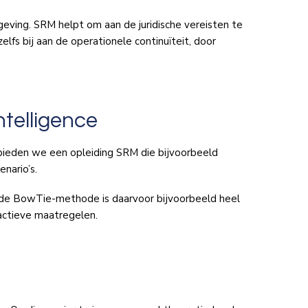
geving. SRM helpt om aan de juridische vereisten te
lfs bij aan de operationele continuïteit, door
ntelligence
 bieden we een opleiding SRM die bijvoorbeeld
nario’s.
 de BowTie-methode is daarvoor bijvoorbeeld heel
oactieve maatregelen.