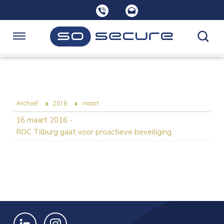
Sla
links
over
Spring
Navigatie
naar
de
Home
inhoud
Spring
naar
Opleidingen
Archief
2016
maart
navigatie
16 maart 2016
-
ROC Tilburg gaat voor proactieve beveiliging
Consultancy
Over SoSecure
Kennisbank
Bekijk ons op LinkedIn
Bekijk ons op Instagram