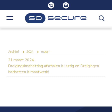
Sla
links
over
Spring
Navigatie
naar
de
Home
inhoud
Spring
naar
Opleidingen
Archief
2024
maart
navigatie
21 maart 2024
-
Dreigingsinschatting afschalen is lastig en Dreigingen
Consultancy
inschatten is maatwerk!
Over SoSecure
Kennisbank