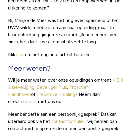
heb geen zin om thuis te zitten en hoop hiermee uit de
uitkering te komen.''
Bij Marijke de Vries was het nog even spannend of het
UWV wilde meebetalen aan haar opleiding, maar tot
haar opluchting gingen ze akkoord. ,,Ik heb er heel veel
zin in, het duurt me allemaal al veel te lang.''
Klik
hier
om het originele artikel te lezen.
Meer weten?
Wil je meer weten over onze opleidingen omtrent
MBO
2 Beveiliging
,
Beveiliger Plus
,
Proactief
Handhaven
of
Predictive Profiling
? Neem dan
direct
contact
met ons op.
Meer behoefte aan een persoonlijk gesprek? Dat kan
uiteraard ook via het
contactformulier
, wij nemen dan
contact met je op en zullen in een persoonlijk gesprek