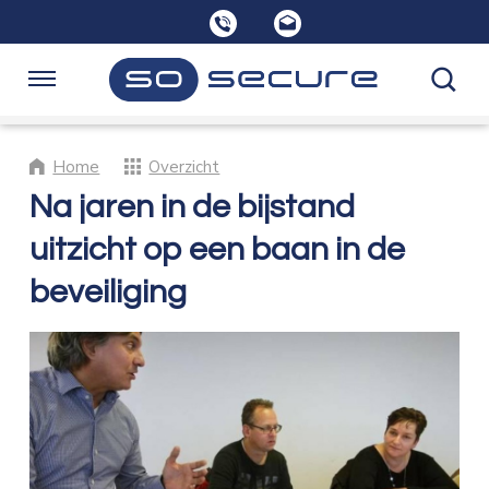
Sla
links
over
Spring
Navigatie
naar
de
Home
Home
Overzicht
inhoud
Spring
Na jaren in de bijstand
naar
Opleidingen
uitzicht op een baan in de
navigatie
beveiliging
Consultancy
Over SoSecure
Kennisbank